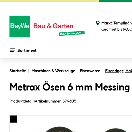
Markt:
Templin
än
Geöffnet bis 19:0
Sortiment
Zum Hauptinhalt springen
Startseite
Maschinen & Werkzeuge
Eisenwaren
Eisenringe, Ha
Metrax Ösen 6 mm Messing
Produktdetails
Artikelnummer:
379805
Bildergalerie überspringen