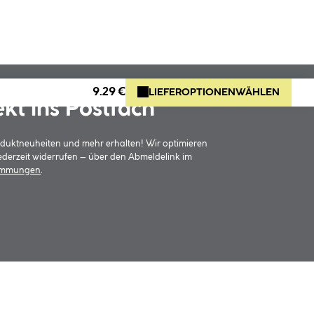
9.29 €
LIEFEROPTIONEN
WÄHLEN
ekt ins Postfach
oduktneuheiten und mehr erhalten! Wir optimieren
jederzeit widerrufen – über den Abmeldelink im
timmungen
.