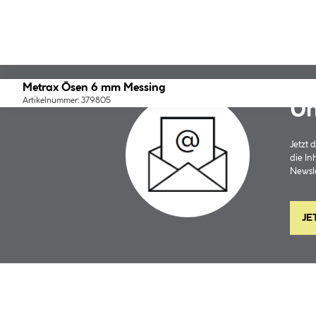
Metrax Ösen 6 mm Messing
Artikelnummer: 379805
Un
Jetzt
die In
Newsle
JE