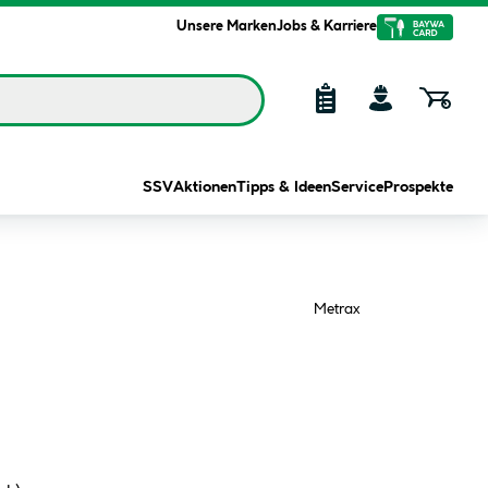
Unsere Marken
Jobs & Karriere
SSV
Aktionen
Tipps & Ideen
Service
Prospekte
Metrax