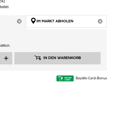
ck)
dkosten
IM MARKT ABHOLEN
ARTIKEL NICHT VERFÜGBAR
ARTIKEL
ltlich.
IN DEN WARENKORB
BayWa-Card-Bonus