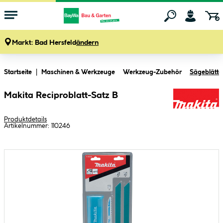
Markt:
Bad Hersfeld
ändern
Zum Hauptinhalt springen
Startseite
Maschinen & Werkzeuge
Werkzeug-Zubehör
Sägeblätte
Makita Reciproblatt-Satz B
Produktdetails
Artikelnummer:
110246
Bildergalerie überspringen