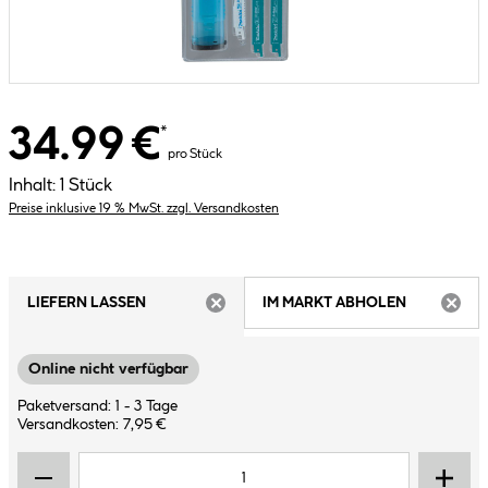
34.99 €
*
pro Stück
Inhalt:
1 Stück
Preise inklusive 19 % MwSt. zzgl. Versandkosten
LIEFERN LASSEN
IM MARKT ABHOLEN
ARTIKEL NICHT VERFÜGBAR
ARTIK
Online nicht verfügbar
Paketversand: 1 - 3 Tage
Versandkosten: 7,95 €