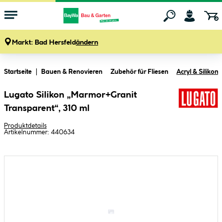
Markt:
Bad Hersfeld
ändern
Zum Hauptinhalt springen
Startseite
Bauen & Renovieren
Zubehör für Fliesen
Acryl & Silikon
Lugato Silikon „Marmor+Granit
Transparent“, 310 ml
Produktdetails
Artikelnummer:
440634
Bildergalerie überspringen