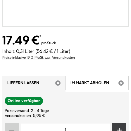
17.49 €
*
pro Stück
Inhalt:
0,31 Liter
(56.42 € / 1 Liter)
Preise inklusive 19 % MwSt. zzgl. Versandkosten
LIEFERN LASSEN
IM MARKT ABHOLEN
ARTIKEL NICHT VERFÜGBAR
ARTIK
Online verfügbar
Paketversand: 2 - 4 Tage
Versandkosten: 5,95 €