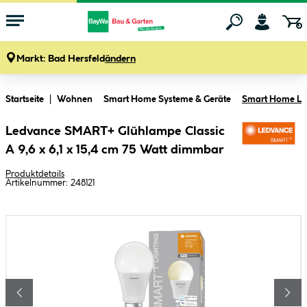
Markt:
Bad Hersfeld
ändern
Zum Hauptinhalt springen
Startseite
Wohnen
Smart Home Systeme & Geräte
Smart Home Leu
Ledvance SMART+ Glühlampe Classic
A 9,6 x 6,1 x 15,4 cm 75 Watt dimmbar
Produktdetails
Artikelnummer:
248121
Bildergalerie überspringen