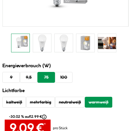
Energieverbrauch (W)
9
9,5
75
100
Lichtfarbe
kaltweiß
mehrfarbig
neutralweiß
warmweiß
-30.02 % auf
12.99 €
9.09 €
*
pro Stück