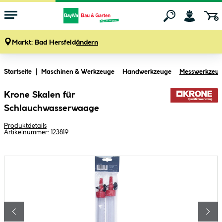
Markt:
Bad Hersfeld
ändern
Zum Hauptinhalt springen
Startseite
Maschinen & Werkzeuge
Handwerkzeuge
Messwerkzeu
Krone Skalen für
Schlauchwasserwaage
Produktdetails
Artikelnummer:
123819
Bildergalerie überspringen