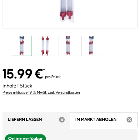
15.99 €
*
pro Stück
Inhalt:
1 Stück
Preise inklusive 19 % MwSt. zzgl. Versandkosten
LIEFERN LASSEN
IM MARKT ABHOLEN
ARTIKEL NICHT VERFÜGBAR
ARTIK
Online verfügbar