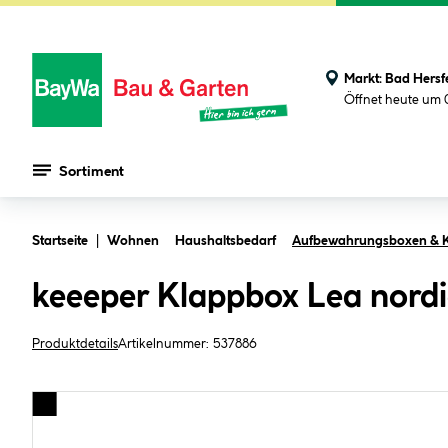
Markt:
Bad Hersf
Öffnet heute um 
Sortiment
Zum Hauptinhalt springen
Startseite
Wohnen
Haushaltsbedarf
Aufbewahrungsboxen & K
keeeper Klappbox Lea nordic
Produktdetails
Artikelnummer:
537886
Bildergalerie überspringen