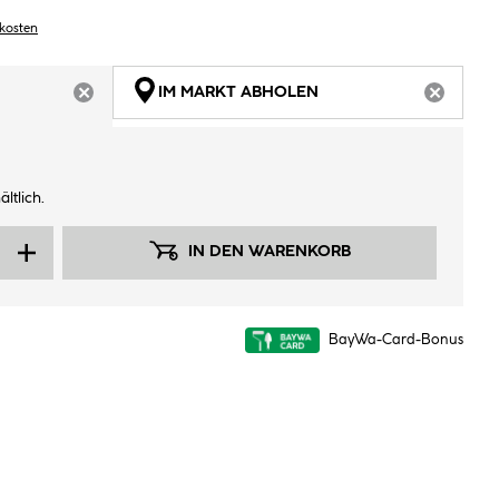
dkosten
IM MARKT ABHOLEN
ARTIKEL NICHT VERFÜGBAR
ARTIKEL
ltlich.
IN DEN WARENKORB
BayWa-Card-Bonus