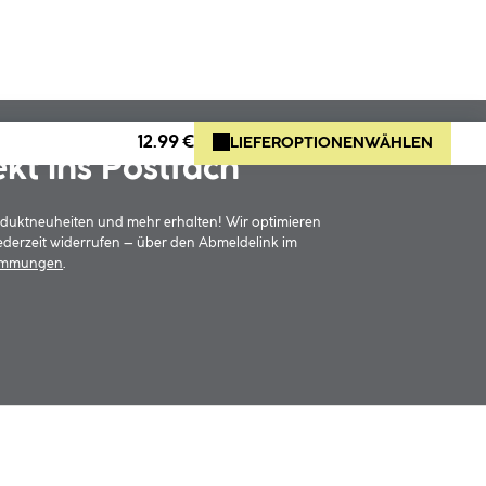
12.99 €
LIEFEROPTIONEN
WÄHLEN
ekt ins Postfach
oduktneuheiten und mehr erhalten! Wir optimieren
jederzeit widerrufen – über den Abmeldelink im
timmungen
.