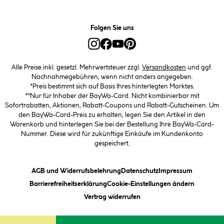
Folgen Sie uns
Alle Preise inkl. gesetzl. Mehrwertsteuer zzgl.
Versandkosten
und ggf.
Nachnahmegebühren, wenn nicht anders angegeben.
*Preis bestimmt sich auf Basis Ihres hinterlegten Marktes.
**Nur für Inhaber der BayWa-Card. Nicht kombinierbar mit
Sofortrabatten, Aktionen, Rabatt-Coupons und Rabatt-Gutscheinen. Um
den BayWa-Card-Preis zu erhalten, legen Sie den Artikel in den
Warenkorb und hinterlegen Sie bei der Bestellung Ihre BayWa-Card-
Nummer. Diese wird für zukünftige Einkäufe im Kundenkonto
gespeichert.
(öffnet ein Dialogfeld)
(öffnet ein Dialogfeld)
(öffnet ein
AGB und Widerrufsbelehrung
Datenschutz
Impressum
(öffnet ein Dialogfeld)
(öffnet ei
Barrierefreiheitserklärung
Cookie-Einstellungen ändern
Vertrag widerrufen