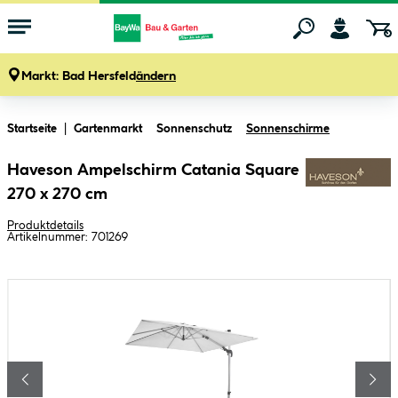
Markt:
Bad Hersfeld
ändern
Zum Hauptinhalt springen
Startseite
Gartenmarkt
Sonnenschutz
Sonnenschirme
Haveson Ampelschirm Catania Square
270 x 270 cm
Produktdetails
Artikelnummer:
701269
Bildergalerie überspringen