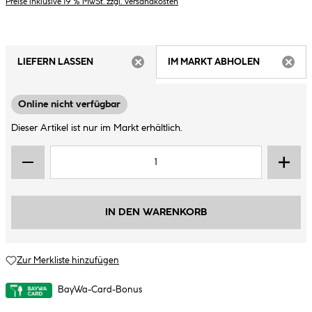
Preise inklusive 19 % MwSt. zzgl. Versandkosten
LIEFERN LASSEN
IM MARKT ABHOLEN
ARTIKEL NICHT VERFÜGBAR
ARTIK
Online nicht verfügbar
Dieser Artikel ist nur im Markt erhältlich.
IN DEN WARENKORB
Zur Merkliste hinzufügen
BayWa-Card-Bonus