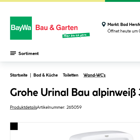
Markt:
Bad Hersf
Öffnet heute um 
Sortiment
Zum Hauptinhalt springen
Startseite
Bad & Küche
Toiletten
Wand-WC's
Grohe Urinal Bau alpinweiß 3
Produktdetails
Artikelnummer:
265059
Bildergalerie überspringen