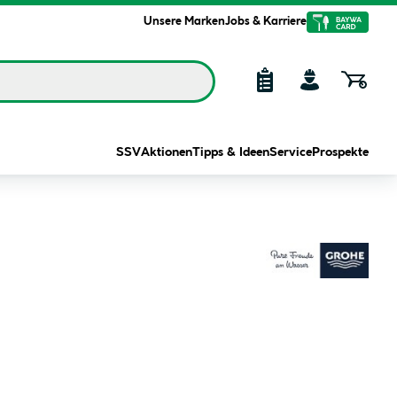
Unsere Marken
Jobs & Karriere
SSV
Aktionen
Tipps & Ideen
Service
Prospekte