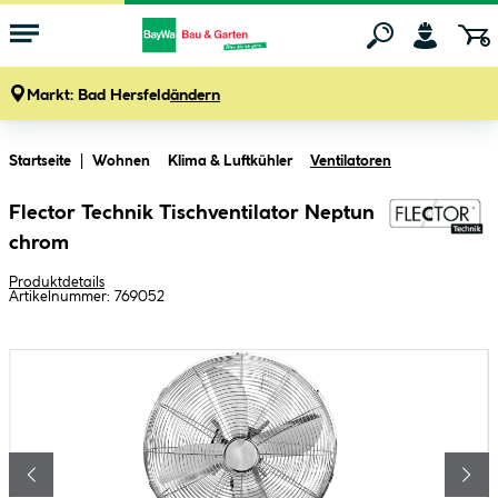
Markt:
Bad Hersfeld
ändern
Zum Hauptinhalt springen
Startseite
Wohnen
Klima & Luftkühler
Ventilatoren
Flector Technik Tischventilator Neptun
chrom
Produktdetails
Artikelnummer:
769052
Bildergalerie überspringen