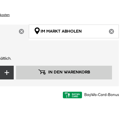
dkosten
IM MARKT ABHOLEN
ARTIKEL NICHT VERFÜGBAR
ARTIKEL
ltlich.
IN DEN WARENKORB
BayWa-Card-Bonus