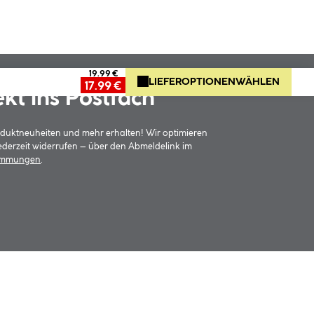
19.99 €
LIEFEROPTIONEN
WÄHLEN
17.99 €
ekt ins Postfach
oduktneuheiten und mehr erhalten! Wir optimieren
jederzeit widerrufen – über den Abmeldelink im
timmungen
.