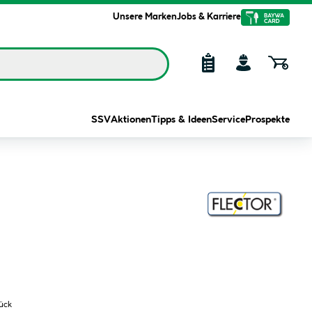
Unsere Marken
Jobs & Karriere
SSV
Aktionen
Tipps & Ideen
Service
Prospekte
tück