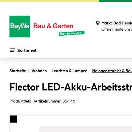
Markt:
Bad Hersf
Öffnet heute um 
Sortiment
Zum Hauptinhalt springen
Startseite
Wohnen
Leuchten & Lampen
Halogenstrahler & Bau
Flector LED-Akku-Arbeitsst
Produktdetails
Artikelnummer:
354146
Bildergalerie überspringen