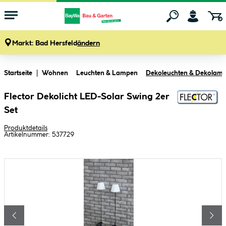
Markt:
Bad Hersfeld
ändern
Zum Hauptinhalt springen
Startseite
Wohnen
Leuchten & Lampen
Dekoleuchten & Dekolam
Flector Dekolicht LED-Solar Swing 2er
Set
Produktdetails
Artikelnummer:
537729
Bildergalerie überspringen