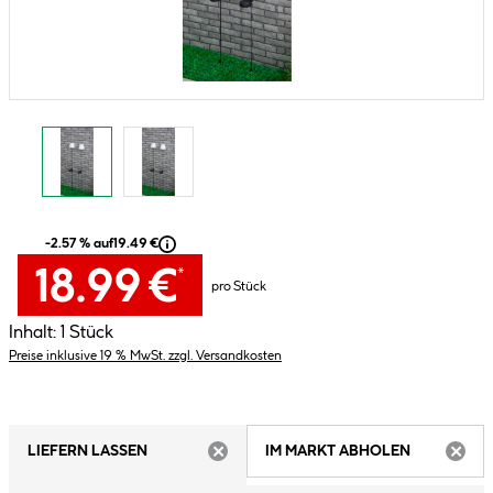
-2.57 % auf
19.49 €
18.99 €
*
pro Stück
Inhalt:
1 Stück
Preise inklusive 19 % MwSt. zzgl. Versandkosten
LIEFERN LASSEN
IM MARKT ABHOLEN
ARTIKEL NICHT VERFÜGBAR
ARTIK