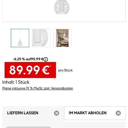
-6.25 % auf
95.99 €
89.99 €
*
pro Stück
Inhalt:
1 Stück
Preise inklusive 19 % MwSt. zzgl. Versandkosten
LIEFERN LASSEN
IM MARKT ABHOLEN
ARTIKEL NICHT VERFÜGBAR
ARTIK