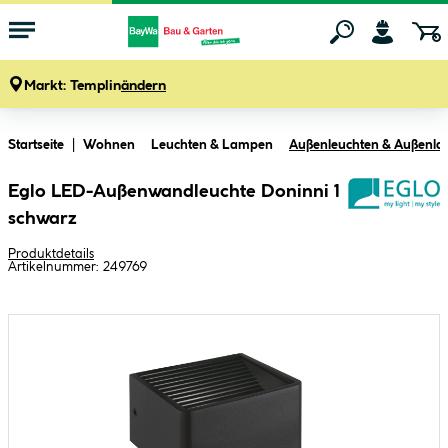
Markt:
Templin
ändern
Zum Hauptinhalt springen
Startseite
Wohnen
Leuchten & Lampen
Außenleuchten & Außenl
Eglo LED-Außenwandleuchte Doninni 1
schwarz
Produktdetails
Artikelnummer:
249769
Bildergalerie überspringen