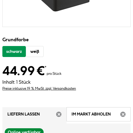
Grundfarbe
schwarz
weiß
44.99 €
*
pro Stück
Inhalt:
1 Stück
Preise inklusive 19 % MwSt. zzgl. Versandkosten
LIEFERN LASSEN
IM MARKT ABHOLEN
ARTIKEL NICHT VERFÜGBAR
ARTIK
Online verfügbar