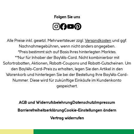
Folgen Sie uns
Alle Preise inkl. gesetzl. Mehrwertsteuer zzgl.
Versandkosten
und ggf.
Nachnahmegebühren, wenn nicht anders angegeben.
*Preis bestimmt sich auf Basis Ihres hinterlegten Marktes.
**Nur für Inhaber der BayWa-Card. Nicht kombinierbar mit
Sofortrabatten, Aktionen, Rabatt-Coupons und Rabatt-Gutscheinen. Um
den BayWa-Card-Preis zu erhalten, legen Sie den Artikel in den
Warenkorb und hinterlegen Sie bei der Bestellung Ihre BayWa-Card-
Nummer. Diese wird für zukünftige Einkäufe im Kundenkonto
gespeichert.
(öffnet ein Dialogfeld)
(öffnet ein Dialogfeld)
(öffnet ein
AGB und Widerrufsbelehrung
Datenschutz
Impressum
(öffnet ein Dialogfeld)
(öffnet ei
Barrierefreiheitserklärung
Cookie-Einstellungen ändern
Vertrag widerrufen