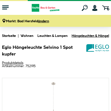
Markt:
Bad Hersfeld
ändern
Zum Hauptinhalt springen
Startseite
Wohnen
Leuchten & Lampen
Hängeleuchten & Hängel
Eglo Hängeleuchte Selvino 1 Spot
kupfer
Produktdetails
Artikelnummer:
752915
Bildergalerie überspringen