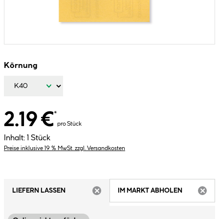
Körnung
2.19 €
*
pro Stück
Inhalt:
1 Stück
Preise inklusive 19 % MwSt. zzgl. Versandkosten
LIEFERN LASSEN
IM MARKT ABHOLEN
ARTIKEL NICHT VERFÜGBAR
ARTIK