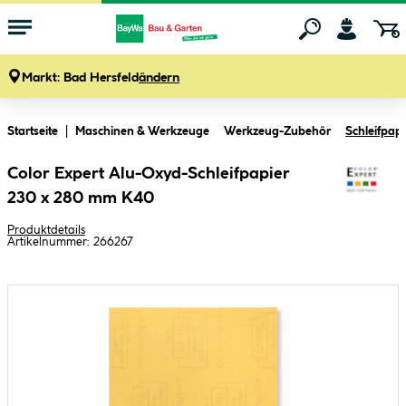
Markt:
Bad Hersfeld
ändern
Zum Hauptinhalt springen
Startseite
Maschinen & Werkzeuge
Werkzeug-Zubehör
Schleifpapi
Color Expert Alu-Oxyd-Schleifpapier
230 x 280 mm K40
Produktdetails
Artikelnummer:
266267
Bildergalerie überspringen