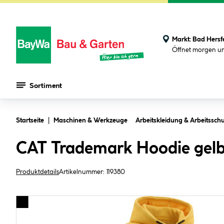
Markt:
Bad Hersf
Öffnet morgen u
Sortiment
Zum Hauptinhalt springen
Startseite
Maschinen & Werkzeuge
Arbeitskleidung & Arbeitsschu
CAT Trademark Hoodie gelb 
Produktdetails
Artikelnummer:
119380
Bildergalerie überspringen