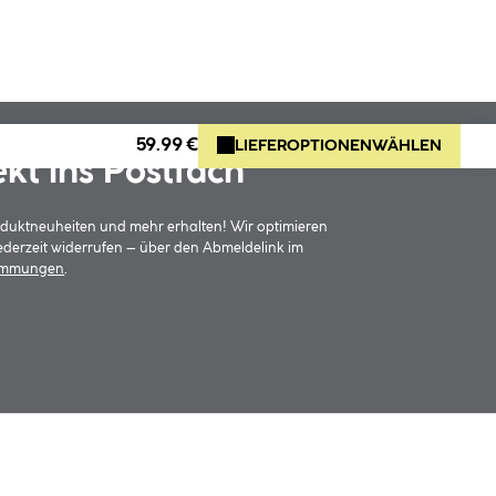
59.99 €
LIEFEROPTIONEN
WÄHLEN
ekt ins Postfach
oduktneuheiten und mehr erhalten! Wir optimieren
jederzeit widerrufen – über den Abmeldelink im
timmungen
.