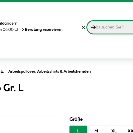
eld
ändern
m 08:00 Uhr
Beratung reservieren
tz
Arbeitspullover, Arbeitsshirts & Arbeitshemden
Gr. L
Größe
L
M
XL
X