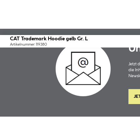
CAT Trademark Hoodie gelb Gr. L
Artikelnummer: 119380
Un
Jetzt
die In
Newsle
JE