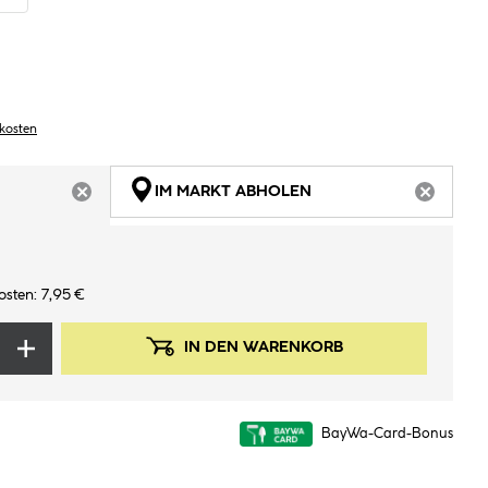
dkosten
IM MARKT ABHOLEN
ARTIKEL NICHT VERFÜGBAR
ARTIKEL
sten: 7,95 €
IN DEN WARENKORB
BayWa-Card-Bonus