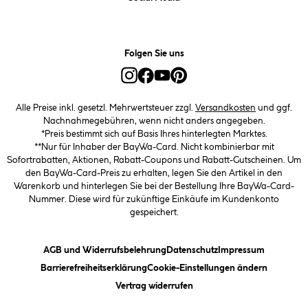
Folgen Sie uns
Alle Preise inkl. gesetzl. Mehrwertsteuer zzgl.
Versandkosten
und ggf.
Nachnahmegebühren, wenn nicht anders angegeben.
*Preis bestimmt sich auf Basis Ihres hinterlegten Marktes.
**Nur für Inhaber der BayWa-Card. Nicht kombinierbar mit
Sofortrabatten, Aktionen, Rabatt-Coupons und Rabatt-Gutscheinen. Um
den BayWa-Card-Preis zu erhalten, legen Sie den Artikel in den
Warenkorb und hinterlegen Sie bei der Bestellung Ihre BayWa-Card-
Nummer. Diese wird für zukünftige Einkäufe im Kundenkonto
gespeichert.
(öffnet ein Dialogfeld)
(öffnet ein Dialogfeld)
(öffnet ein
AGB und Widerrufsbelehrung
Datenschutz
Impressum
(öffnet ein Dialogfeld)
(öffnet ei
Barrierefreiheitserklärung
Cookie-Einstellungen ändern
Vertrag widerrufen