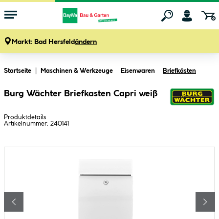
Markt:
Bad Hersfeld
ändern
Zum Hauptinhalt springen
Startseite
Maschinen & Werkzeuge
Eisenwaren
Briefkästen
Burg Wächter Briefkasten Capri weiß
Produktdetails
Artikelnummer:
240141
Bildergalerie überspringen