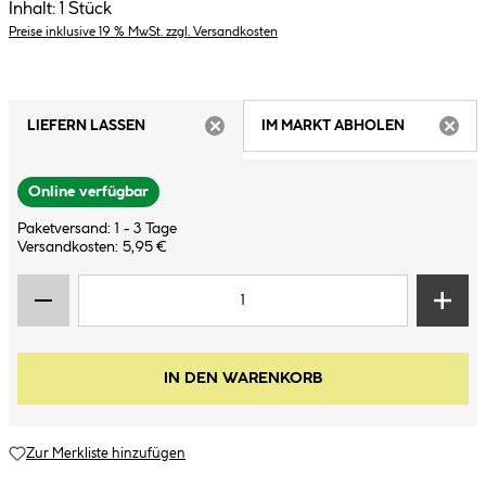
Inhalt:
1 Stück
Preise inklusive 19 % MwSt. zzgl. Versandkosten
LIEFERN LASSEN
IM MARKT ABHOLEN
ARTIKEL NICHT VERFÜGBAR
ARTIK
Online verfügbar
Paketversand: 1 - 3 Tage
Versandkosten: 5,95 €
IN DEN WARENKORB
Zur Merkliste hinzufügen