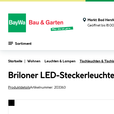
Markt:
Bad Hersf
Geöffnet bis 18:0
Sortiment
Zum Hauptinhalt springen
Startseite
Wohnen
Leuchten & Lampen
Tischleuchten & Tisc
Briloner LED-Steckerleuchte
Produktdetails
Artikelnummer:
203363
Bildergalerie überspringen