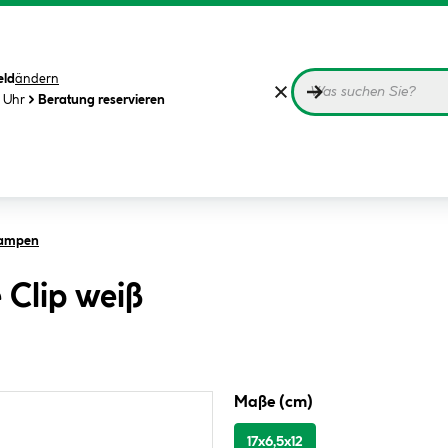
eld
ändern
0 Uhr
Beratung reservieren
hlampen
 Clip weiß
Maße (cm)
17x6,5x12