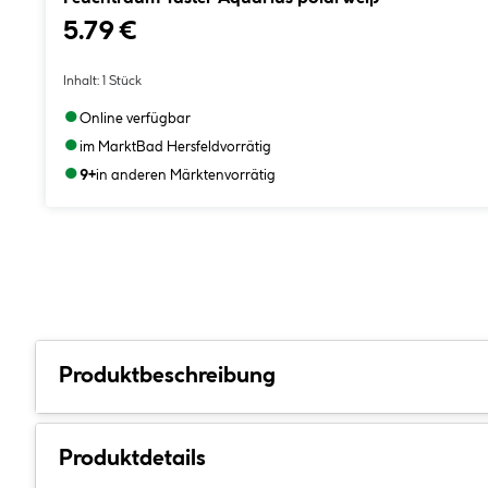
5.79 €
Inhalt:
1 Stück
●
Online verfügbar
●
im Markt
Bad Hersfeld
vorrätig
●
9+
in anderen Märkten
vorrätig
Produktbeschreibung
Produktdetails