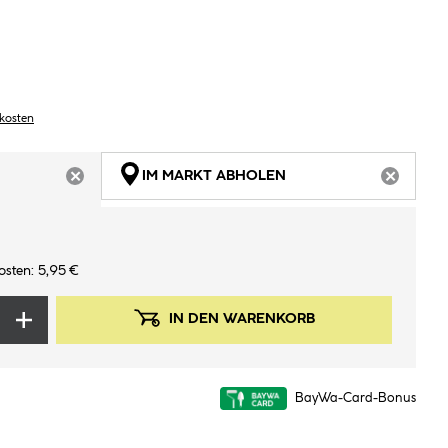
dkosten
IM MARKT ABHOLEN
ARTIKEL NICHT VERFÜGBAR
ARTIKEL
osten: 5,95 €
IN DEN WARENKORB
BayWa-Card-Bonus