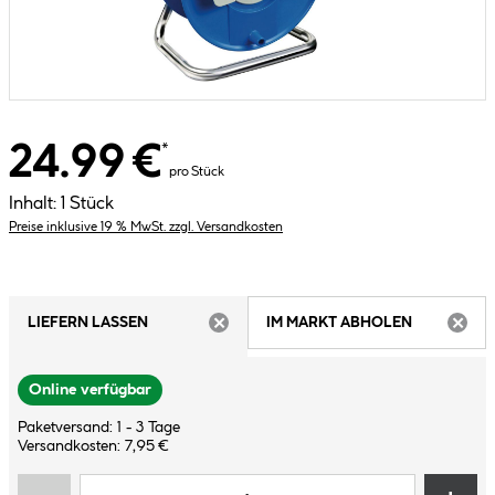
24.99 €
*
pro Stück
Inhalt:
1 Stück
Preise inklusive 19 % MwSt. zzgl. Versandkosten
LIEFERN LASSEN
IM MARKT ABHOLEN
ARTIKEL NICHT VERFÜGBAR
ARTIK
Online verfügbar
Paketversand: 1 - 3 Tage
Versandkosten: 7,95 €