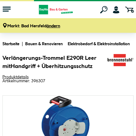
Markt:
Bad Hersfeld
ändern
Zum Hauptinhalt springen
Startseite
Bauen & Renovieren
Elektrobedarf & Elektroinstallation
Verlängerungs-Trommel E290R Leer
mitHandgriff + Überhitzungsschutz
Produktdetails
Artikelnummer:
396307
Bildergalerie überspringen