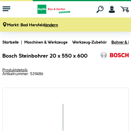
Markt:
Bad Hersfeld
ändern
Zum Hauptinhalt springen
Startseite
Maschinen & Werkzeuge
Werkzeug-Zubehör
Bohrer & M
Bosch Steinbohrer 20 x 550 x 600
Produktdetails
Artikelnummer:
539486
Bildergalerie überspringen