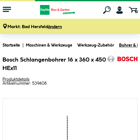
Markt:
Bad Hersfeld
ändern
Zum Hauptinhalt springen
Startseite
Maschinen & Werkzeuge
Werkzeug-Zubehör
Bohrer & M
Bosch Schlangenbohrer 16 x 360 x 450
HEx11
Produktdetails
Artikelnummer:
539408
Bildergalerie überspringen