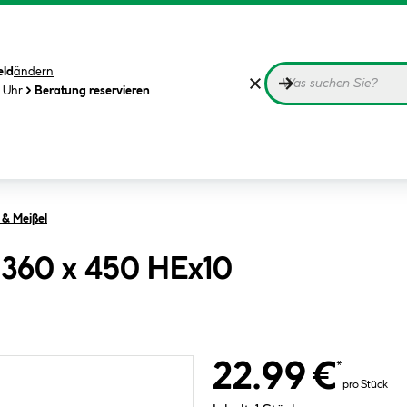
eld
ändern
0 Uhr
Beratung reservieren
 & Meißel
 360 x 450 HEx10
22.99 €
*
pro Stück