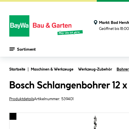
Markt:
Bad Hersf
Geöffnet bis 18:0
Sortiment
Zum Hauptinhalt springen
Startseite
Maschinen & Werkzeuge
Werkzeug-Zubehör
Bohrer
Bosch Schlangenbohrer 12 x
Produktdetails
Artikelnummer:
539401
Bildergalerie überspringen