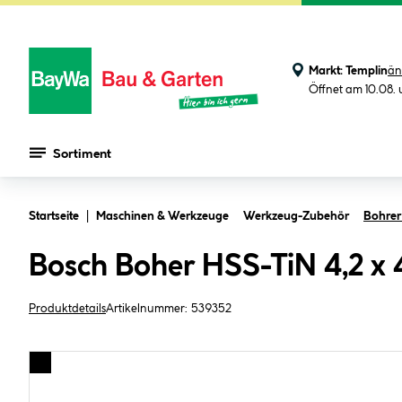
Markt:
Templin
än
Öffnet am 10.08.
Sortiment
Zum Hauptinhalt springen
Startseite
Maschinen & Werkzeuge
Werkzeug-Zubehör
Bohrer
Bosch Boher HSS-TiN 4,2 x 43
Produktdetails
Artikelnummer:
539352
Bildergalerie überspringen