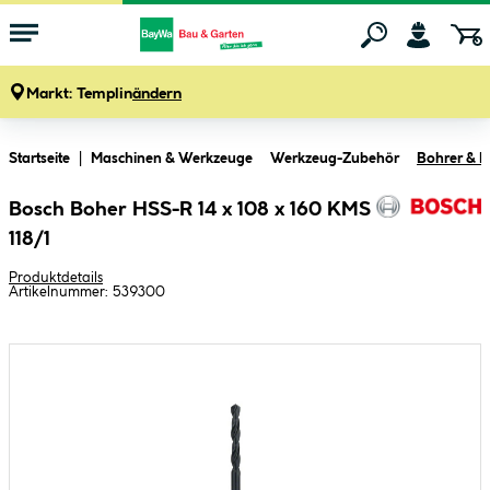
Markt:
Templin
ändern
Zum Hauptinhalt springen
Startseite
Maschinen & Werkzeuge
Werkzeug-Zubehör
Bohrer & M
Bosch Boher HSS-R 14 x 108 x 160 KMS
118/1
Produktdetails
Artikelnummer:
539300
Bildergalerie überspringen