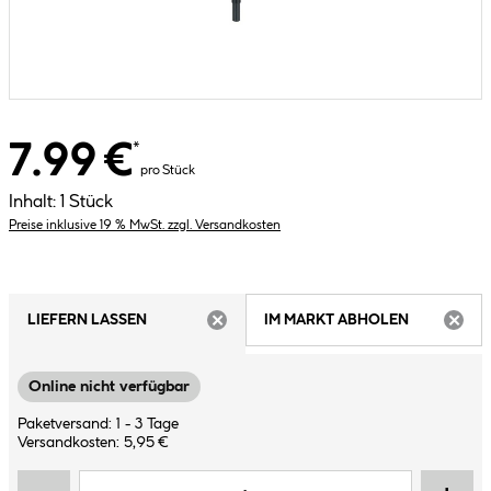
7.99 €
*
pro Stück
Inhalt:
1 Stück
Preise inklusive 19 % MwSt. zzgl. Versandkosten
LIEFERN LASSEN
IM MARKT ABHOLEN
ARTIKEL NICHT VERFÜGBAR
ARTIK
Online nicht verfügbar
Paketversand: 1 - 3 Tage
Versandkosten: 5,95 €