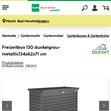
Markt:
Bad Hersfeld
ändern
Zum Hauptinhalt springen
Startseite
Gartenmarkt
Gartenmöbel
Gartenboxen & Gartentruhen
Freizeitbox 130 dunkelgrau-
metallic134x62x71 cm
Produktdetails
Artikelnummer:
580601
Bildergalerie überspringen