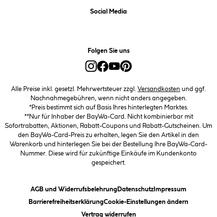
Social Media
Folgen Sie uns
Alle Preise inkl. gesetzl. Mehrwertsteuer zzgl.
Versandkosten
und ggf.
Nachnahmegebühren, wenn nicht anders angegeben.
*Preis bestimmt sich auf Basis Ihres hinterlegten Marktes.
**Nur für Inhaber der BayWa-Card. Nicht kombinierbar mit
Sofortrabatten, Aktionen, Rabatt-Coupons und Rabatt-Gutscheinen. Um
den BayWa-Card-Preis zu erhalten, legen Sie den Artikel in den
Warenkorb und hinterlegen Sie bei der Bestellung Ihre BayWa-Card-
Nummer. Diese wird für zukünftige Einkäufe im Kundenkonto
gespeichert.
(öffnet ein Dialogfeld)
(öffnet ein Dialogfeld)
(öffnet ein
AGB und Widerrufsbelehrung
Datenschutz
Impressum
(öffnet ein Dialogfeld)
(öffnet ei
Barrierefreiheitserklärung
Cookie-Einstellungen ändern
Vertrag widerrufen