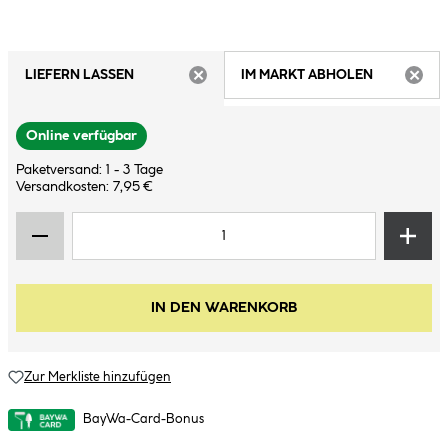
LIEFERN LASSEN
IM MARKT ABHOLEN
ARTIKEL NICHT VERFÜGBAR
ARTIK
Online verfügbar
Paketversand: 1 - 3 Tage
Versandkosten: 7,95 €
IN DEN WARENKORB
Zur Merkliste hinzufügen
BayWa-Card-Bonus