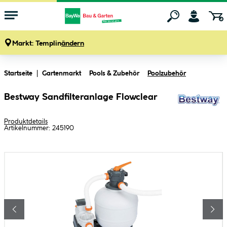
Markt:
Templin
ändern
Zum Hauptinhalt springen
Startseite
Gartenmarkt
Pools & Zubehör
Poolzubehör
Bestway Sandfilteranlage Flowclear
Produktdetails
Artikelnummer:
245190
Bildergalerie überspringen