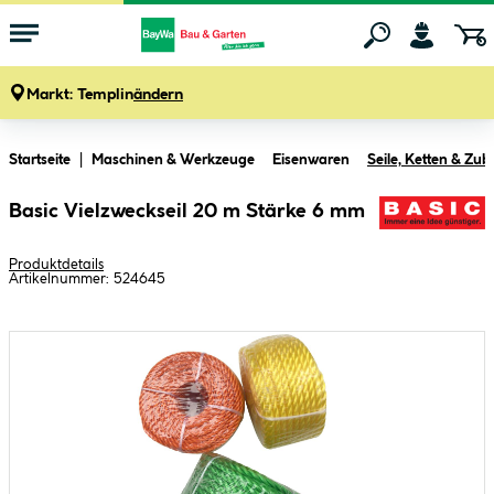
Markt:
Templin
ändern
Zum Hauptinhalt springen
Startseite
Maschinen & Werkzeuge
Eisenwaren
Seile, Ketten & Zu
Basic Vielzweckseil 20 m Stärke 6 mm
Produktdetails
Artikelnummer:
524645
Bildergalerie überspringen