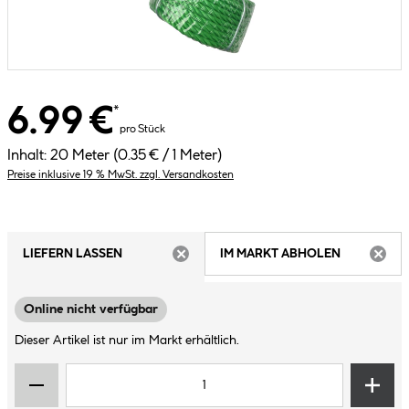
6.99 €
*
pro Stück
Inhalt:
20 Meter
(0.35 € / 1 Meter)
Preise inklusive 19 % MwSt. zzgl. Versandkosten
LIEFERN LASSEN
IM MARKT ABHOLEN
ARTIKEL NICHT VERFÜGBAR
ARTIK
Online nicht verfügbar
Dieser Artikel ist nur im Markt erhältlich.