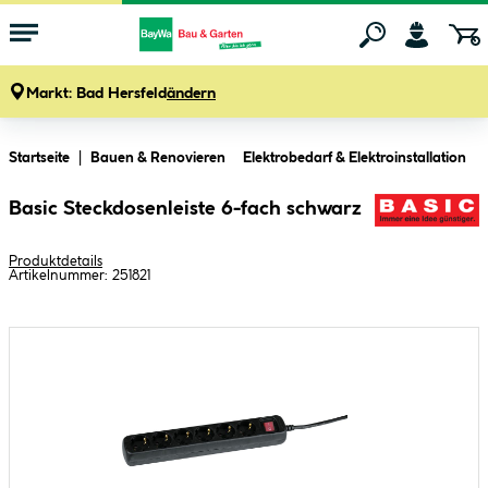
Markt:
Bad Hersfeld
ändern
Zum Hauptinhalt springen
Startseite
Bauen & Renovieren
Elektrobedarf & Elektroinstallation
Basic Steckdosenleiste 6-fach schwarz
Produktdetails
Artikelnummer:
251821
Bildergalerie überspringen