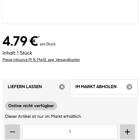
4.79 €
*
pro Stück
Inhalt:
1 Stück
Preise inklusive 19 % MwSt. zzgl. Versandkosten
LIEFERN LASSEN
IM MARKT ABHOLEN
ARTIKEL NICHT VERFÜGBAR
ARTIK
Online nicht verfügbar
Dieser Artikel ist nur im Markt erhältlich.