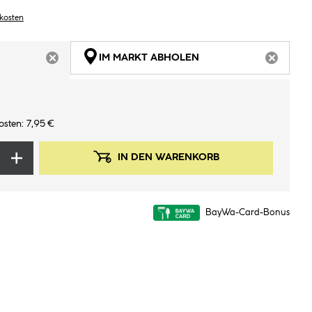
dkosten
IM MARKT ABHOLEN
ARTIKEL NICHT VERFÜGBAR
ARTIKEL
sten: 7,95 €
IN DEN WARENKORB
BayWa-Card-Bonus