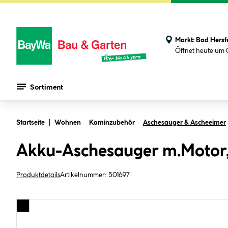
Markt:
Bad Hersf
Öffnet heute um 
Sortiment
Zum Hauptinhalt springen
Startseite
Wohnen
Kaminzubehör
Aschesauger & Ascheeimer
Akku-Aschesauger m.Motor, 
Produktdetails
Artikelnummer:
501697
Bildergalerie überspringen