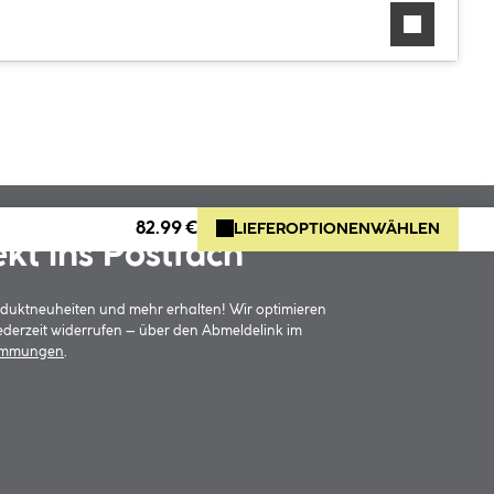
82.99 €
LIEFEROPTIONEN
WÄHLEN
ekt ins Postfach
oduktneuheiten und mehr erhalten! Wir optimieren
jederzeit widerrufen – über den Abmeldelink im
timmungen
.