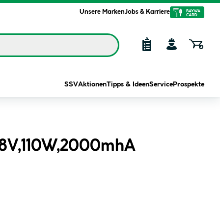
Unsere Marken
Jobs & Karriere
SSV
Aktionen
Tipps & Ideen
Service
Prospekte
l,18V,110W,2000mhA