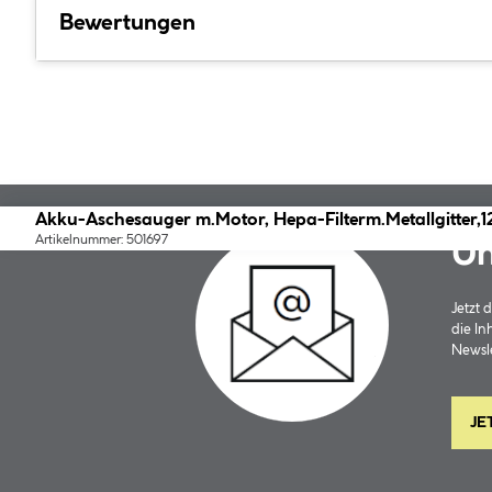
Bewertungen
Akku-Aschesauger m.Motor, Hepa-Filterm.Metallgitter,
Artikelnummer: 501697
Un
Jetzt
die In
Newsle
JE