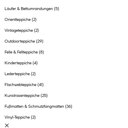
Teppich Teppich-Stop 110 x
Läufer & Bettumrandungen
(5)
160 cm Weiß Vlies
3 Ausführungen
Orientteppiche
(2)
17.99 €
Inhalt:
1,76 Quadratmeter
(10.22 € / 1
Vintageteppiche
(2)
Quadratmeter)
Outdoorteppiche
(29)
●
Online verfügbar
●
Felle & Fellteppiche
(8)
im Markt
Templin
nicht vorrätig
●
9+
in anderen Märkten
vorrätig
Kinderteppiche
(4)
Lederteppiche
(2)
Flachwebteppiche
(41)
Teppich Kentucky 60x120cm
Kunstrasenteppiche
(25)
orange
Fußmatten & Schmutzfangmatten
(36)
3 Ausführungen
15.99 €
Vinyl-Teppiche
(2)
Inhalt:
1 Stück