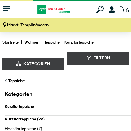
Markt:
Templin
ändern
Zum Hauptinhalt springen
Startseite
Wohnen
Teppiche
Kurzflorteppiche
FILTERN
KATEGORIEN
Kurzflorteppiche (
28
Produkte
)
Teppiche
Kategorien
Kurzflorteppiche
Kurzflorteppiche
(
28
)
Hochflorteppiche
(7)