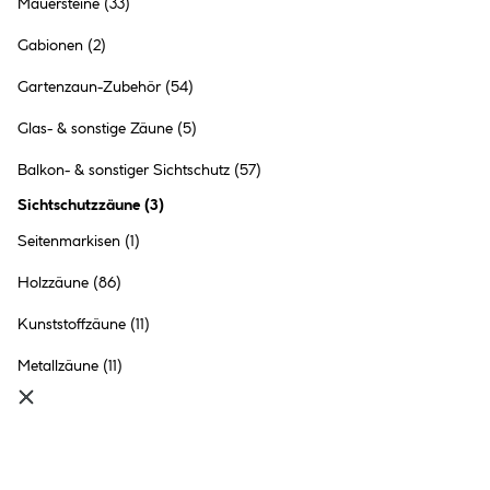
Mauersteine
(33)
Dichtzaum 90 x 180 cm glatt
Kiefer dunkel- grau gebeizt
Gabionen
(2)
37.99 €
Gartenzaun-Zubehör
(54)
Inhalt:
0,9 Meter
(42.21 € / 1 Meter)
Glas- & sonstige Zäune
(5)
●
Online nicht verfügbar
Balkon- & sonstiger Sichtschutz
(57)
●
im Markt
Bad Hersfeld
vorrätig
Sichtschutzzäune
(
3
)
●
99+
in anderen Märkten
vorrätig
Seitenmarkisen
(1)
Holzzäune
(86)
Kunststoffzäune
(11)
Hartmann Scherenspalier
Metallzäune
(11)
Weide mit Kunststoffblättern
Efeu 1 x 2 m
44.99 €
31.49 €
Inhalt:
1 Stück