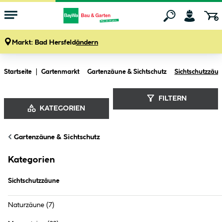
Markt:
Bad Hersfeld
ändern
Zum Hauptinhalt springen
Startseite
Gartenmarkt
Gartenzäune & Sichtschutz
Sichtschutzzäu
FILTERN
KATEGORIEN
Sichtschutzzäune (
3
Produkte
)
Gartenzäune & Sichtschutz
Kategorien
Sichtschutzzäune
Naturzäune
(7)