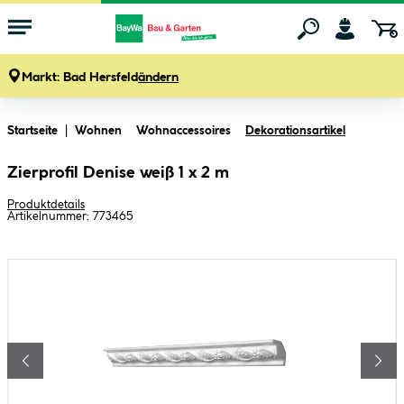
Markt:
Bad Hersfeld
ändern
Zum Hauptinhalt springen
Startseite
Wohnen
Wohnaccessoires
Dekorationsartikel
Zierprofil Denise weiß 1 x 2 m
Produktdetails
Artikelnummer:
773465
Bildergalerie überspringen