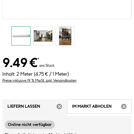
9.49 €
*
pro Stück
Inhalt:
2 Meter
(4.75 € / 1 Meter)
Preise inklusive 19 % MwSt. zzgl. Versandkosten
LIEFERN LASSEN
IM MARKT ABHOLEN
ARTIKEL NICHT VERFÜGBAR
ARTIK
Online nicht verfügbar