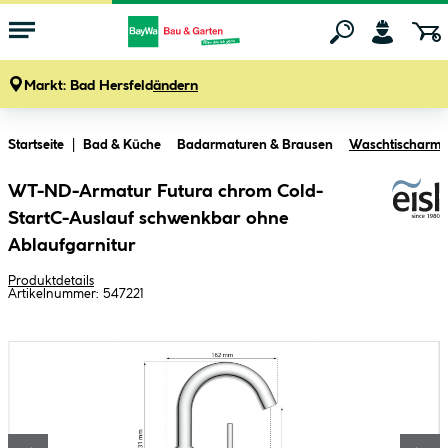
Markt:
Bad Hersfeld
ändern
Zum Hauptinhalt springen
Startseite
Bad & Küche
Badarmaturen & Brausen
Waschtischarma
WT-ND-Armatur Futura chrom Cold-
StartC-Auslauf schwenkbar ohne
Ablaufgarnitur
Produktdetails
Artikelnummer:
547221
Bildergalerie überspringen