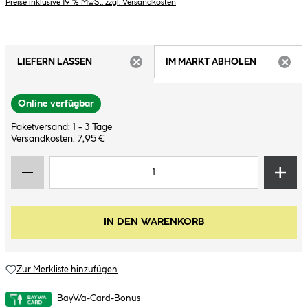
Preise inklusive 19 % MwSt. zzgl. Versandkosten
LIEFERN LASSEN
IM MARKT ABHOLEN
ARTIKEL NICHT VERFÜGBAR
ARTIK
Online verfügbar
Paketversand: 1 - 3 Tage
Versandkosten: 7,95 €
IN DEN WARENKORB
Zur Merkliste hinzufügen
BayWa-Card-Bonus