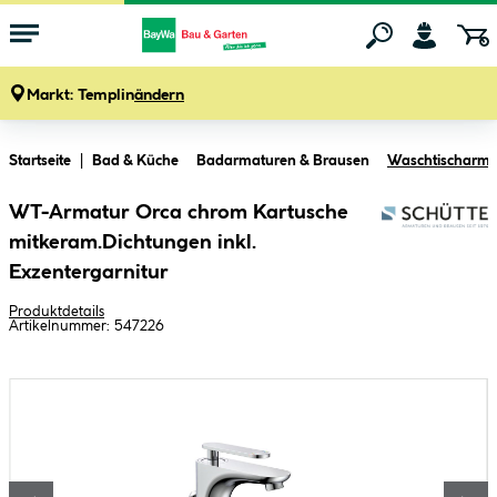
Markt:
Templin
ändern
Zum Hauptinhalt springen
Startseite
Bad & Küche
Badarmaturen & Brausen
Waschtischarma
WT-Armatur Orca chrom Kartusche
mitkeram.Dichtungen inkl.
Exzentergarnitur
Produktdetails
Artikelnummer:
547226
Bildergalerie überspringen