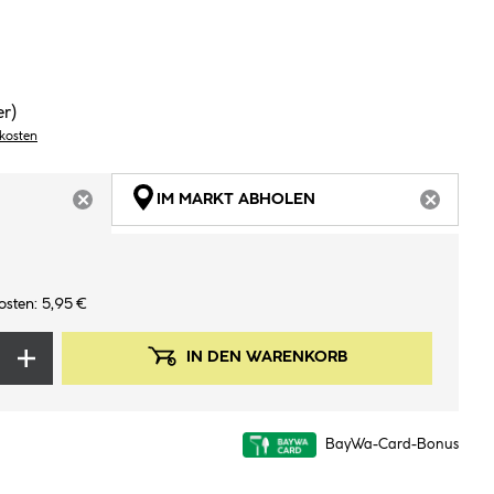
er)
dkosten
IM MARKT ABHOLEN
ARTIKEL NICHT VERFÜGBAR
ARTIKEL
osten: 5,95 €
IN DEN WARENKORB
BayWa-Card-Bonus