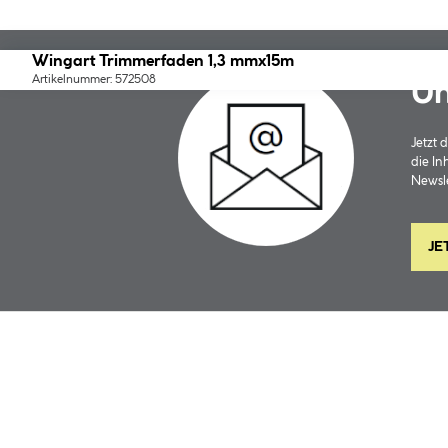
Wingart Trimmerfaden 1,3 mmx15m
Artikelnummer: 572508
Un
Jetzt
die In
Newsle
JE