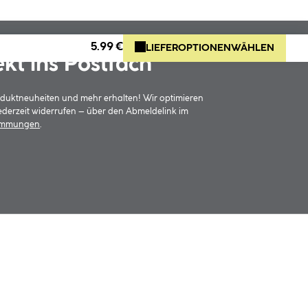
5.99 €
LIEFEROPTIONEN
WÄHLEN
ekt ins Postfach
oduktneuheiten und mehr erhalten! Wir optimieren
jederzeit widerrufen – über den Abmeldelink im
timmungen
.