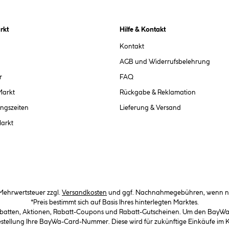
rkt
Hilfe & Kontakt
Kontakt
AGB und Widerrufsbelehrung
r
FAQ
Markt
Rückgabe & Reklamation
ngszeiten
Lieferung & Versand
Markt
. Mehrwertsteuer zzgl.
Versandkosten
und ggf. Nachnahmegebühren, wenn ni
*Preis bestimmt sich auf Basis Ihres hinterlegten Marktes.
abatten, Aktionen, Rabatt-Coupons und Rabatt-Gutscheinen. Um den BayWa-C
Bestellung Ihre BayWa-Card-Nummer. Diese wird für zukünftige Einkäufe im