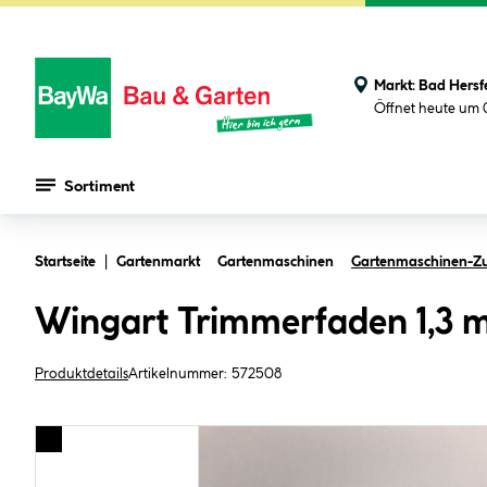
Markt:
Bad Hersf
Öffnet heute um 
Sortiment
Zum Hauptinhalt springen
Startseite
Gartenmarkt
Gartenmaschinen
Gartenmaschinen-Z
Wingart Trimmerfaden 1,3
Produktdetails
Artikelnummer:
572508
Bildergalerie überspringen