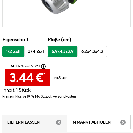
Eigenschaft
Maße (cm)
1/2 Zoll
3/4 Zoll
5,9x4,3x3,9
6,2x4,3x4,3
-50.07 % auf
6.89 €
3.44 €
*
pro Stück
Inhalt:
1 Stück
Preise inklusive 19 % MwSt. zzgl. Versandkosten
LIEFERN LASSEN
IM MARKT ABHOLEN
ARTIKEL NICHT VERFÜGBAR
ARTIK