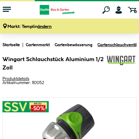
Markt:
Templin
ändern
Zum Hauptinhalt springen
Startseite
Gartenmarkt
Gartenbewässerung
Gartenschlauchventil
Wingart Schlauchstück Aluminium 1/2
Zoll
Produktdetails
Artikelnummer:
110052
Bildergalerie überspringen