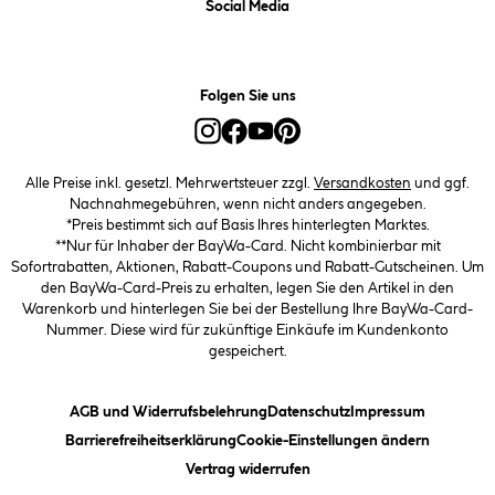
Social Media
Folgen Sie uns
Alle Preise inkl. gesetzl. Mehrwertsteuer zzgl.
Versandkosten
und ggf.
Nachnahmegebühren, wenn nicht anders angegeben.
*Preis bestimmt sich auf Basis Ihres hinterlegten Marktes.
**Nur für Inhaber der BayWa-Card. Nicht kombinierbar mit
Sofortrabatten, Aktionen, Rabatt-Coupons und Rabatt-Gutscheinen. Um
den BayWa-Card-Preis zu erhalten, legen Sie den Artikel in den
Warenkorb und hinterlegen Sie bei der Bestellung Ihre BayWa-Card-
Nummer. Diese wird für zukünftige Einkäufe im Kundenkonto
gespeichert.
(öffnet ein Dialogfeld)
(öffnet ein Dialogfeld)
(öffnet ein
AGB und Widerrufsbelehrung
Datenschutz
Impressum
(öffnet ein Dialogfeld)
(öffnet ei
Barrierefreiheitserklärung
Cookie-Einstellungen ändern
Vertrag widerrufen