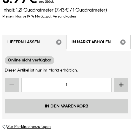
pro Stück
Inhalt:
1,21 Quadratmeter
(7.43 € / 1 Quadratmeter)
Preise inklusive 19 % MwSt. zzgl. Versandkosten
LIEFERN LASSEN
IM MARKT ABHOLEN
ARTIKEL NICHT VERFÜGBAR
ARTIK
Online nicht verfügbar
Dieser Artikel ist nur im Markt erhältlich.
IN DEN WARENKORB
Zur Merkliste hinzufügen