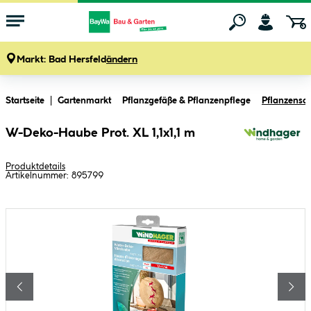
Markt:
Bad Hersfeld
ändern
Zum Hauptinhalt springen
Startseite
Gartenmarkt
Pflanzgefäße & Pflanzenpflege
Pflanzensch
W-Deko-Haube Prot. XL 1,1x1,1 m
Produktdetails
Artikelnummer:
895799
Bildergalerie überspringen