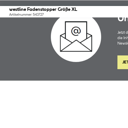
westline Fadenstopper Größe XL
Artikelnummer: 543727
Un
Jetzt
die In
Newsle
JE