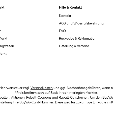
rkt
Hilfe & Kontakt
Kontakt
AGB und Widerrufsbelehrung
r
FAQ
Markt
Rückgabe & Reklamation
ngszeiten
Lieferung & Versand
Markt
. Mehrwertsteuer zzgl.
Versandkosten
und ggf. Nachnahmegebühren, wenn ni
*Preis bestimmt sich auf Basis Ihres hinterlegten Marktes.
abatten, Aktionen, Rabatt-Coupons und Rabatt-Gutscheinen. Um den BayWa-C
Bestellung Ihre BayWa-Card-Nummer. Diese wird für zukünftige Einkäufe im