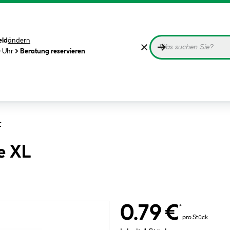
eld
ändern
0 Uhr
Beratung reservieren
r
e XL
0.79 €
*
pro Stück