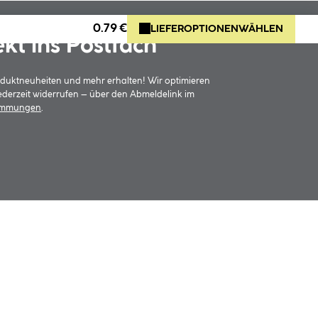
0.79 €
LIEFEROPTIONEN
WÄHLEN
ekt ins Postfach
oduktneuheiten und mehr erhalten! Wir optimieren
jederzeit widerrufen – über den Abmeldelink im
timmungen
.