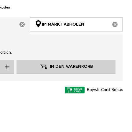
dkosten
IM MARKT ABHOLEN
ARTIKEL NICHT VERFÜGBAR
ARTIKEL
ltlich.
IN DEN WARENKORB
BayWa-Card-Bonus