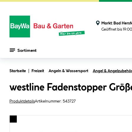
Markt:
Bad Hersf
Geöffnet bis 19:0
Sortiment
Zum Hauptinhalt springen
Startseite
Freizeit
Angeln & Wassersport
Angel & Angelzubehö
westline Fadenstopper Größ
Produktdetails
Artikelnummer:
543727
Bildergalerie überspringen