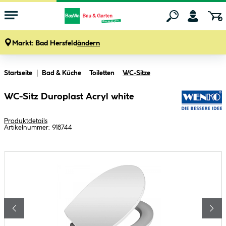
Markt:
Bad Hersfeld
ändern
Zum Hauptinhalt springen
Startseite
Bad & Küche
Toiletten
WC-Sitze
WC-Sitz Duroplast Acryl white
Produktdetails
Artikelnummer:
918744
Bildergalerie überspringen