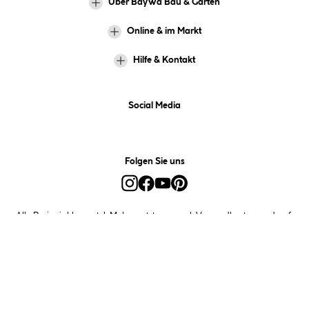
Über BayWa Bau & Garten
Online & im Markt
Hilfe & Kontakt
Social Media
Folgen Sie uns
Alle Preise inkl. gesetzl. Mehrwertsteuer zzgl.
Versandkosten
und ggf.
Nachnahmegebühren, wenn nicht anders angegeben.
*Preis bestimmt sich auf Basis Ihres hinterlegten Marktes.
**Nur für Inhaber der BayWa-Card. Nicht kombinierbar mit
Sofortrabatten, Aktionen, Rabatt-Coupons und Rabatt-Gutscheinen. Um
den BayWa-Card-Preis zu erhalten, legen Sie den Artikel in den
Warenkorb und hinterlegen Sie bei der Bestellung Ihre BayWa-Card-
Nummer. Diese wird für zukünftige Einkäufe im Kundenkonto