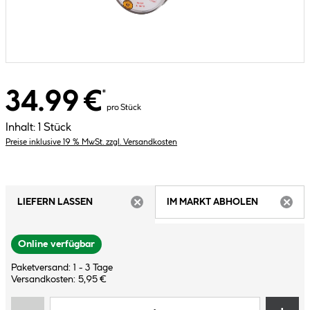
34.99 €
*
pro Stück
Inhalt:
1 Stück
Preise inklusive 19 % MwSt. zzgl. Versandkosten
LIEFERN LASSEN
IM MARKT ABHOLEN
ARTIKEL NICHT VERFÜGBAR
ARTIK
Online verfügbar
Paketversand: 1 - 3 Tage
Versandkosten: 5,95 €