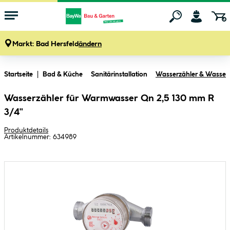
Markt:
Bad Hersfeld
ändern
Zum Hauptinhalt springen
Startseite
Bad & Küche
Sanitärinstallation
Wasserzähler & Wasserfi
Wasserzähler für Warmwasser Qn 2,5 130 mm R
3/4"
Produktdetails
Artikelnummer:
634989
Bildergalerie überspringen