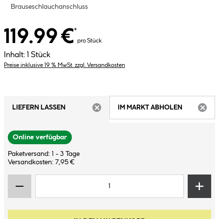
Brauseschlauchanschluss
119.99 €
*
pro Stück
Inhalt:
1 Stück
Preise inklusive 19 % MwSt. zzgl. Versandkosten
LIEFERN LASSEN
IM MARKT ABHOLEN
ARTIKEL NICHT VERFÜGBAR
ARTIK
Online verfügbar
Paketversand: 1 - 3 Tage
Versandkosten: 7,95 €