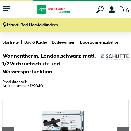
Markt:
Bad Hersfeld
ändern
Zum Hauptinhalt springen
Startseite
Bad & Küche
Badewannen
Badewannenzubehör
Wannentherm. London,schwarz-matt,
1/2Verbruehschutz und
Wassersparfunktion
Produktdetails
Artikelnummer:
129040
Bildergalerie überspringen