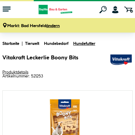
Markt:
Bad Hersfeld
ändern
Zum Hauptinhalt springen
Startseite
Tierwelt
Hundebedarf
Hundefutter
Vitakraft Leckerlie Boony Bits
Produktdetails
Artikelnummer:
521253
Bildergalerie überspringen