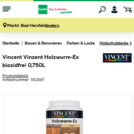
Markt:
Bad Hersfeld
ändern
Zum Hauptinhalt springen
Startseite
Bauen & Renovieren
Farben & Lacke
Holzschutzlacke, H
Vincent Vinzent Holzwurm-Ex
biozidfrei 0,750L
Produktdetails
Artikelnummer:
552667
Bildergalerie überspringen