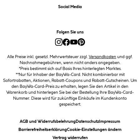
Social Media
Folgen Sie uns
Alle Preise inkl. gesetzl. Mehrwertsteuer zzgl.
Versandkosten
und ggf.
Nachnahmegebühren, wenn nicht anders angegeben.
*Preis bestimmt sich auf Basis Ihres hinterlegten Marktes.
**Nur für Inhaber der BayWa-Card. Nicht kombinierbar mit
Sofortrabatten, Aktionen, Rabatt-Coupons und Rabatt-Gutscheinen. Um
den BayWa-Card-Preis zu erhalten, legen Sie den Artikel in den
Warenkorb und hinterlegen Sie bei der Bestellung Ihre BayWa-Card-
Nummer. Diese wird für zukünftige Einkäufe im Kundenkonto
gespeichert.
(öffnet ein Dialogfeld)
(öffnet ein Dialogfeld)
(öffnet ein
AGB und Widerrufsbelehrung
Datenschutz
Impressum
(öffnet ein Dialogfeld)
(öffnet ei
Barrierefreiheitserklärung
Cookie-Einstellungen ändern
Vertrag widerrufen