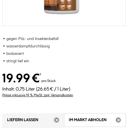
gegen Pilz- und Insektenbefall
wasserdampfdurchlässig
biobasiert
dringt tief ein
19.99 €
*
pro Stück
Inhalt:
0,75 Liter
(26.65 € / 1 Liter)
Preise inklusive 19 % MwSt. zzgl. Versandkosten
LIEFERN LASSEN
IM MARKT ABHOLEN
ARTIKEL NICHT VERFÜGBAR
ARTIK