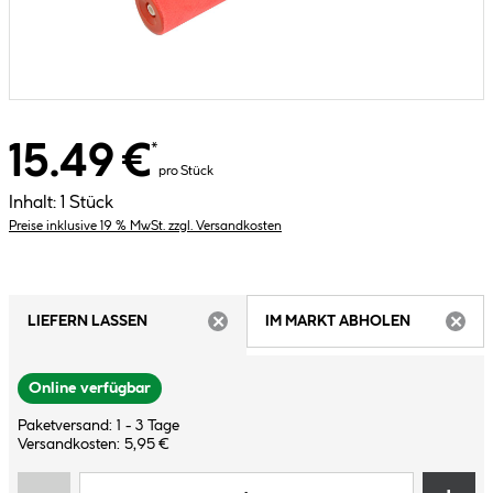
15.49 €
*
pro Stück
Inhalt:
1 Stück
Preise inklusive 19 % MwSt. zzgl. Versandkosten
LIEFERN LASSEN
IM MARKT ABHOLEN
ARTIKEL NICHT VERFÜGBAR
ARTIK
Online verfügbar
Paketversand: 1 - 3 Tage
Versandkosten: 5,95 €