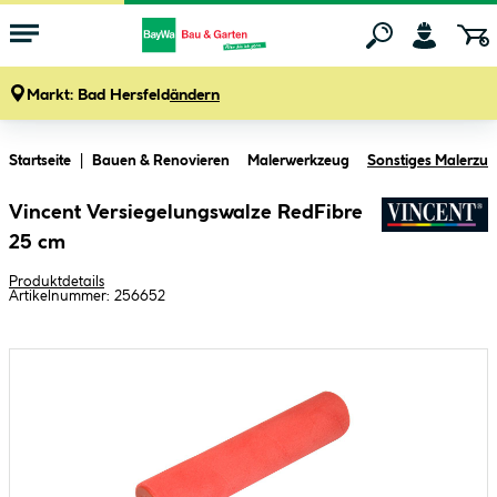
Markt:
Bad Hersfeld
ändern
Zum Hauptinhalt springen
Startseite
Bauen & Renovieren
Malerwerkzeug
Sonstiges Malerzu
Vincent Versiegelungswalze RedFibre
25 cm
Produktdetails
Artikelnummer:
256652
Bildergalerie überspringen