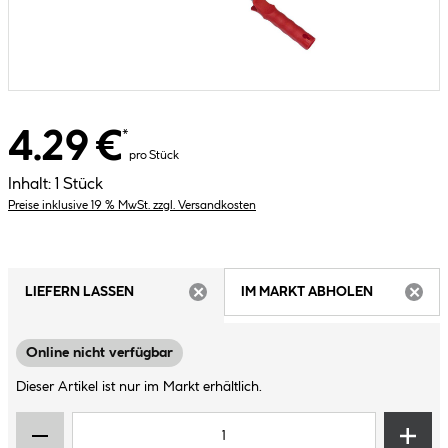
4.29 €
*
pro Stück
Inhalt:
1 Stück
Preise inklusive 19 % MwSt. zzgl. Versandkosten
LIEFERN LASSEN
IM MARKT ABHOLEN
ARTIKEL NICHT VERFÜGBAR
ARTIK
Online nicht verfügbar
Dieser Artikel ist nur im Markt erhältlich.