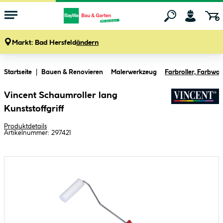
Markt:
Bad Hersfeld
ändern
Zum Hauptinhalt springen
Startseite
Bauen & Renovieren
Malerwerkzeug
Farbroller, Farbwa
Vincent Schaumroller lang
Kunststoffgriff
Produktdetails
Artikelnummer:
297421
Bildergalerie überspringen