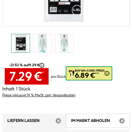
-21.53 % auf
9.29 €
BAYWA-CARD-PREIS
7.29 €
*
6.89 €
**
pro Stück
Inhalt:
1 Stück
Preise inklusive 19 % MwSt. zzgl. Versandkosten
LIEFERN LASSEN
IM MARKT ABHOLEN
ARTIKEL NICHT VERFÜGBAR
ARTIK