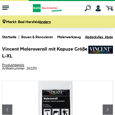
Markt:
Bad Hersfeld
ändern
Zum Hauptinhalt springen
Startseite
Bauen & Renovieren
Malerwerkzeug
Abdeckvlies, Abdec
Vincent Maleroverall mit Kapuze Größe
L-XL
Produktdetails
Artikelnummer:
262251
Bildergalerie überspringen