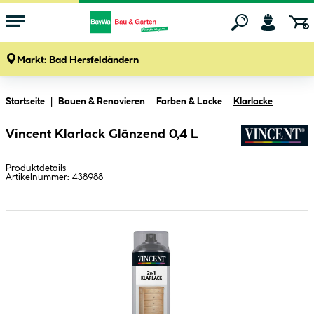
Markt:
Bad Hersfeld
ändern
Zum Hauptinhalt springen
Startseite
Bauen & Renovieren
Farben & Lacke
Klarlacke
Vincent Klarlack Glänzend 0,4 L
Produktdetails
Artikelnummer:
438988
Bildergalerie überspringen