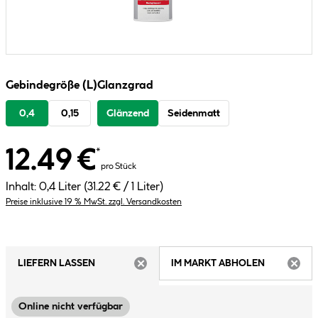
Gebindegröße (L)
Glanzgrad
0,4
0,15
Glänzend
Seidenmatt
12.49 €
*
pro Stück
Inhalt:
0,4 Liter
(31.22 € / 1 Liter)
Preise inklusive 19 % MwSt. zzgl. Versandkosten
LIEFERN LASSEN
IM MARKT ABHOLEN
ARTIKEL NICHT VERFÜGBAR
ARTIK
Online nicht verfügbar