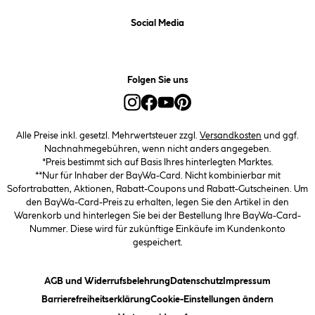
Social Media
Folgen Sie uns
Alle Preise inkl. gesetzl. Mehrwertsteuer zzgl.
Versandkosten
und ggf.
Nachnahmegebühren, wenn nicht anders angegeben.
*Preis bestimmt sich auf Basis Ihres hinterlegten Marktes.
**Nur für Inhaber der BayWa-Card. Nicht kombinierbar mit
Sofortrabatten, Aktionen, Rabatt-Coupons und Rabatt-Gutscheinen. Um
den BayWa-Card-Preis zu erhalten, legen Sie den Artikel in den
Warenkorb und hinterlegen Sie bei der Bestellung Ihre BayWa-Card-
Nummer. Diese wird für zukünftige Einkäufe im Kundenkonto
gespeichert.
(öffnet ein Dialogfeld)
(öffnet ein Dialogfeld)
(öffnet ein
AGB und Widerrufsbelehrung
Datenschutz
Impressum
(öffnet ein Dialogfeld)
(öffnet ei
Barrierefreiheitserklärung
Cookie-Einstellungen ändern