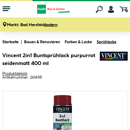
Markt:
Bad Hersfeld
ändern
Zum Hauptinhalt springen
Startseite
Bauen & Renovieren
Farben & Lacke
Sprühlacke
Vincent 2in1 Buntsprühlack purpurrot
seidenmatt 400 ml
Produktdetails
Artikelnummer:
261498
Bildergalerie überspringen