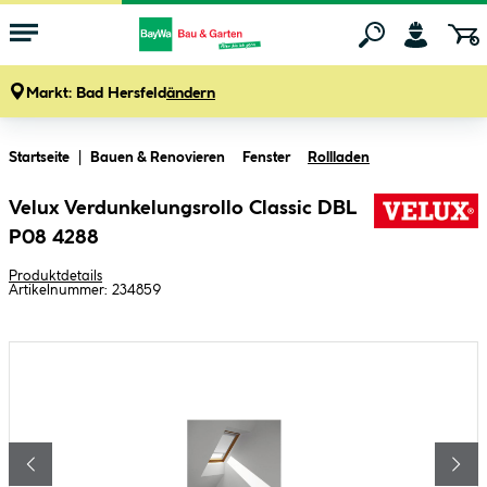
Markt:
Bad Hersfeld
ändern
Zum Hauptinhalt springen
Startseite
Bauen & Renovieren
Fenster
Rollladen
Velux Verdunkelungsrollo Classic DBL
P08 4288
Produktdetails
Artikelnummer:
234859
Bildergalerie überspringen