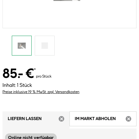
85.- €
*
pro Stück
Inhalt:
1 Stück
Preise inklusive 19 % MwSt. zzgl. Versandkosten
LIEFERN LASSEN
IM MARKT ABHOLEN
ARTIKEL NICHT VERFÜGBAR
ARTIK
Online nicht verfügbar