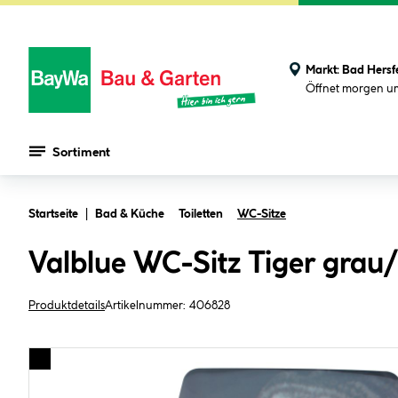
Markt:
Bad Hersf
Öffnet morgen u
Sortiment
Zum Hauptinhalt springen
Startseite
Bad & Küche
Toiletten
WC-Sitze
Valblue WC-Sitz Tiger grau/
Produktdetails
Artikelnummer:
406828
Bildergalerie überspringen