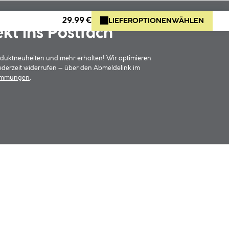
29.99 €
LIEFEROPTIONEN
WÄHLEN
ekt ins Postfach
oduktneuheiten und mehr erhalten! Wir optimieren
jederzeit widerrufen – über den Abmeldelink im
timmungen
.