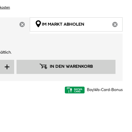
dkosten
IM MARKT ABHOLEN
ARTIKEL NICHT VERFÜGBAR
ARTIKEL
ltlich.
IN DEN WARENKORB
BayWa-Card-Bonus