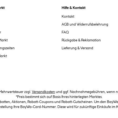
rkt
Hilfe & Kontakt
Kontakt
AGB und Widerrufsbelehrung
r
FAQ
Markt
Rückgabe & Reklamation
ngszeiten
Lieferung & Versand
Markt
. Mehrwertsteuer zzgl.
Versandkosten
und ggf. Nachnahmegebühren, wenn ni
*Preis bestimmt sich auf Basis Ihres hinterlegten Marktes.
abatten, Aktionen, Rabatt-Coupons und Rabatt-Gutscheinen. Um den BayWa-C
Bestellung Ihre BayWa-Card-Nummer. Diese wird für zukünftige Einkäufe im