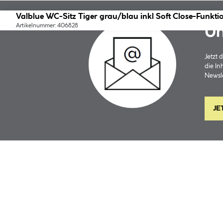
Valblue WC-Sitz Tiger grau/blau inkl Soft Close-Funkti
Artikelnummer: 406828
Un
Jetzt
die In
Newsle
JE